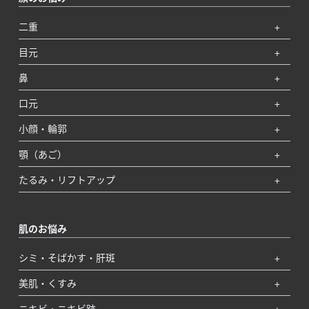
二重
目元
鼻
口元
小顔・輪郭
顎（あご）
たるみ・リフトアップ
肌のお悩み
シミ・そばかす・肝斑
美肌・くすみ
ニキビ・ニキビ跡