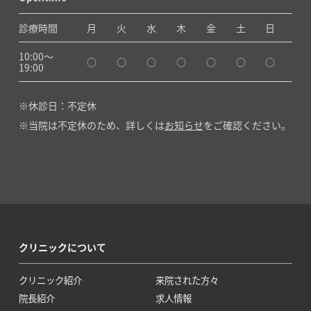
診療時間
月
火
水
木
金
土
日
10:00〜
○
○
○
○
○
○
○
19:00
休診日：不定休
当院は不定休のため、詳しくは
お知らせ
をご確認ください。
クリニックについて
クリニック紹介
来院された方々
院長紹介
求人情報