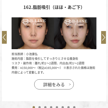
ックE
162.脂肪吸引（ほほ・あご下）
25
担当医
担当医師：小池康弘
施術内
施術内容：脂肪を吸引してすっきりとさせる痩身術
リスク・
リスク・副作用：腫れ/約1～2週間、内出血/約1～2週間
費用：¥1
費用：¥150,000～（税込¥165,000～） ※表示された価格は施術
価格は施術
内容によ
内容によって変動します。
詳細をみる