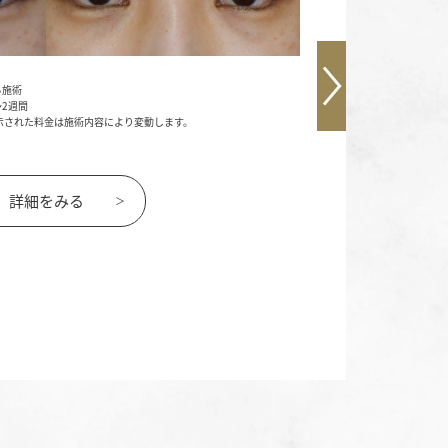
担当医師：小池康弘
る施術
施術内容：目元の目尻側
～2週間
リスク・副作用：腫れ/約
） ※表示された料金は施術内容により変動します。
費用：¥250,000～（
詳細をみる