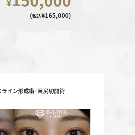
¥
(
¥165,000)
税込
ラスライン形成術+目尻切開術
2