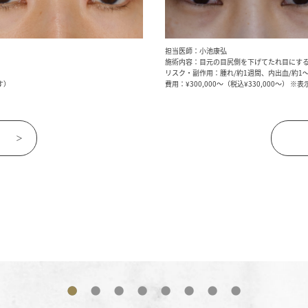
担当医師：小池康弘
施術内容：目元の目尻側を下げてたれ目にす
リスク・副作用：腫れ/約1週間、内出血/約1
す）
費用：¥300,000～（税込¥330,000～