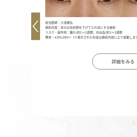
担当医師：小池康弘
施術内容：目元の目尻側を下げてたれ目にする施術
リスク・副作用：腫れ/約1～2週間、内出血/約1～2週間
費用：¥300,000～（※表示された料金は施術内容により変動しま
詳細をみる
す。