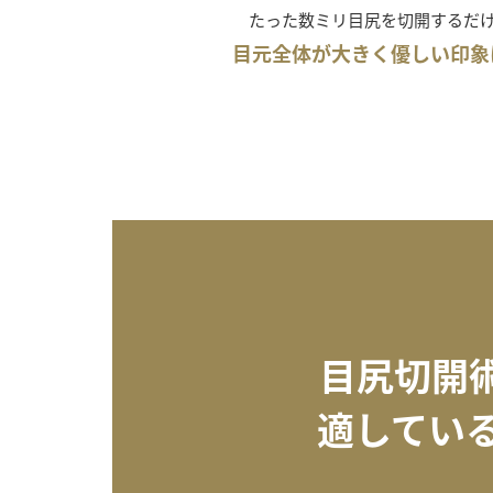
たった数ミリ目尻を切開するだ
目元全体が大きく優しい印象
目尻切開
適してい