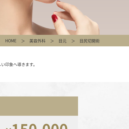
HOME
美容外科
目元
目尻切開術
しい印象へ導きます。
150,000