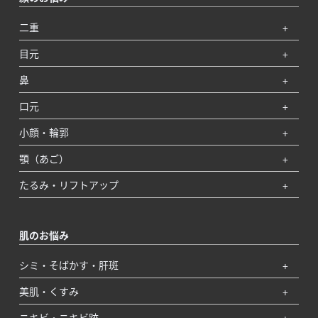
二重
目元
鼻
口元
小顔・輪郭
顎（あご）
たるみ・リフトアップ
肌のお悩み
シミ・そばかす・肝斑
美肌・くすみ
ニキビ・ニキビ跡