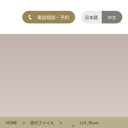
電話相談・予約
日本語
中文
HOME
添付ファイル
c13_thum