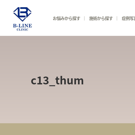
お悩みから探す
施術から探す
症例写
c13_thum