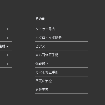
その他
タトゥー除去
ホクロ・イボ除去
注射
ピアス
立ち耳修正手術
傷跡修正
でべそ修正手術
不眠症治療
男性美容