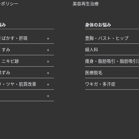
ーポリシー
美容再生治療
悩み
身体のお悩み
そばかす・肝斑
豊胸・バスト・ヒップ
くすみ
婦人科
・ニキビ跡
痩身・脂肪吸引・脂肪吸引
黒ずみ
医療脱毛
リ・ツヤ・肌質改善
ワキガ・多汗症