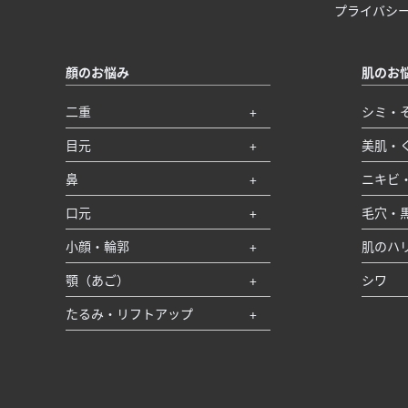
プライバシ
顔のお悩み
肌のお
二重
シミ・
目元
美肌・
鼻
ニキビ
口元
毛穴・
小顔・輪郭
肌のハ
顎（あご）
シワ
たるみ・リフトアップ