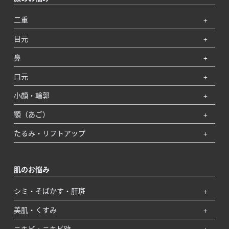
二重
目元
鼻
口元
小顔・輪郭
顎（あご）
たるみ・リフトアップ
肌のお悩み
シミ・そばかす・肝斑
美肌・くすみ
ニキビ・ニキビ跡