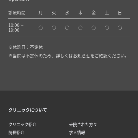
診療時間
月
火
水
木
金
土
日
10:00〜
○
○
○
○
○
○
○
19:00
休診日：不定休
当院は不定休のため、詳しくは
お知らせ
をご確認ください。
クリニックについて
クリニック紹介
来院された方々
院長紹介
求人情報