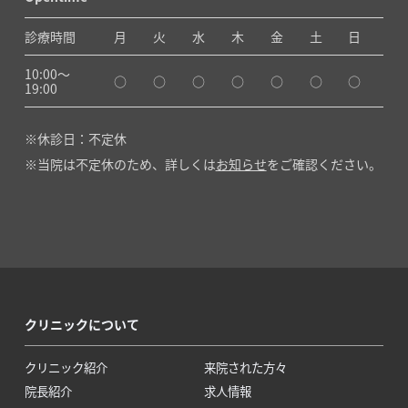
診療時間
月
火
水
木
金
土
日
10:00〜
○
○
○
○
○
○
○
19:00
休診日：不定休
当院は不定休のため、詳しくは
お知らせ
をご確認ください。
クリニックについて
クリニック紹介
来院された方々
院長紹介
求人情報