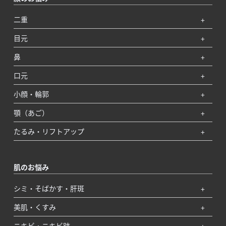
二重
目元
鼻
口元
小顔・輪郭
顎（あご）
たるみ・リフトアップ
肌のお悩み
シミ・そばかす・肝斑
美肌・くすみ
ニキビ・ニキビ跡