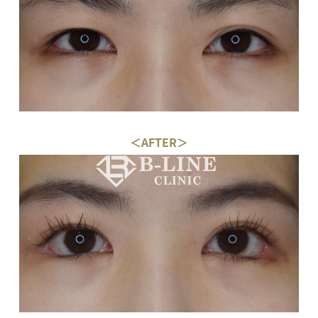
＜AFTER＞