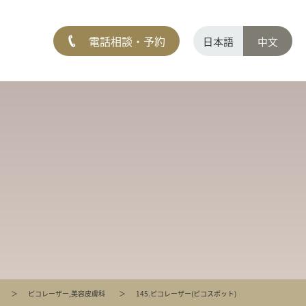
電話相談・予約
日本語
中文
ピコレーザー
,
美容皮膚科
145.ピコレーザー(ピコスポット)