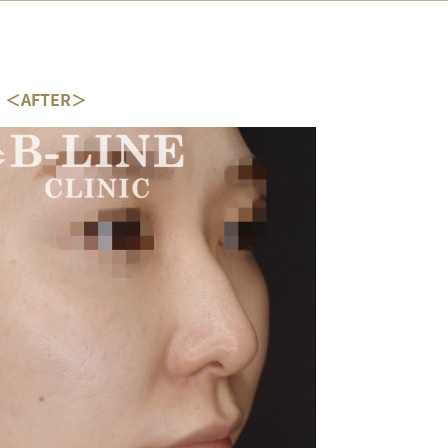
＜AFTER＞