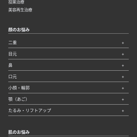
投薬治療
美容再生治療
顔のお悩み
二重
目元
鼻
口元
小顔・輪郭
顎（あご）
たるみ・リフトアップ
肌のお悩み