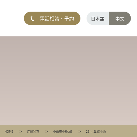
電話相談・予約
日本語
中文
HOME
症例写真
小鼻縮小術
,
鼻
29.小鼻縮小術