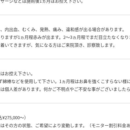
サージなどは施術後1ヵ月はお控え下さい。
血、内出血、むくみ、発熱、痛み、違和感が出る場合があります。
りますが1ヵ月程赤みが出ます。2～3ヵ月程でまだ目立たなくなり
ち着いてきますが、気になる方はご来院頂き、診察致します。
転はお控え下さい。
ず綿棒などを使用して下さい。1ヵ月程はお鼻を強くこすらない様
過は個人差があります。何かご不明点やご不安な事がございました
¥275,000～）
金はその方の状態、ご希望により変動します。（モニター割引料金