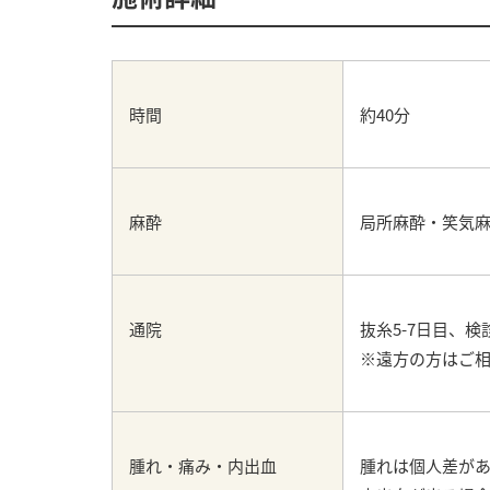
時間
約40分
麻酔
局所麻酔・笑気
通院
抜糸5-7日目、
※遠方の方はご
腫れ・痛み・内出血
腫れは個人差があ