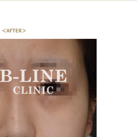
＜AFTER＞