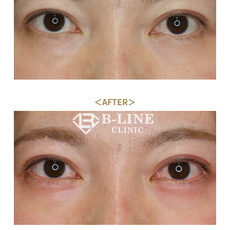
＜AFTER＞