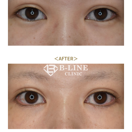
＜AFTER＞