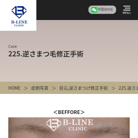
中国语对应
Case
225.逆さまつ毛修正手術
HOME
症例写真
目元
,
逆さまつげ修正手術
225.逆
＜BEFFORE＞