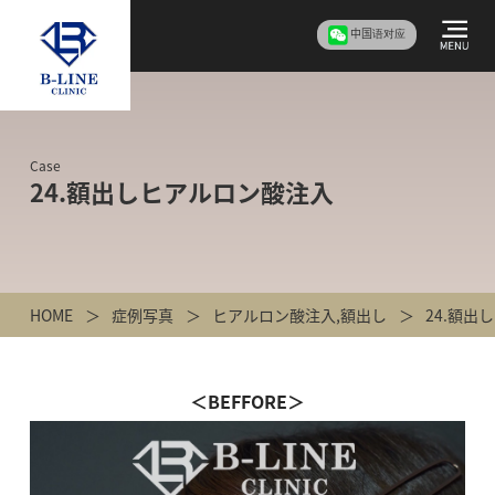
中国语对应
Case
24.額出しヒアルロン酸注入
HOME
症例写真
ヒアルロン酸注入
,
額出し
24.額出
＜BEFFORE＞