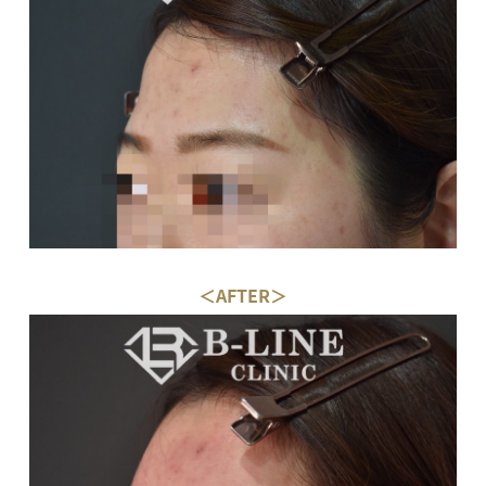
＜AFTER＞