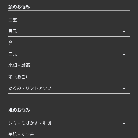
顔のお悩み
二重
目元
鼻
口元
小顔・輪郭
顎（あご）
たるみ・リフトアップ
肌のお悩み
シミ・そばかす・肝斑
美肌・くすみ