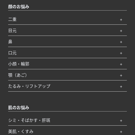
顔のお悩み
二重
目元
鼻
口元
小顔・輪郭
顎（あご）
たるみ・リフトアップ
肌のお悩み
シミ・そばかす・肝斑
美肌・くすみ