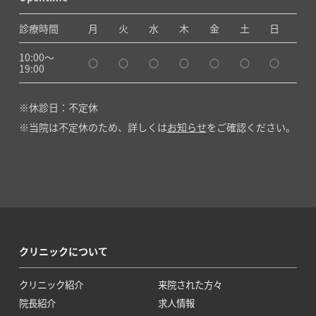
診療時間
月
火
水
木
金
土
日
10:00〜
○
○
○
○
○
○
○
19:00
休診日：不定休
当院は不定休のため、詳しくは
お知らせ
をご確認ください。
クリニックについて
クリニック紹介
来院された方々
院長紹介
求人情報