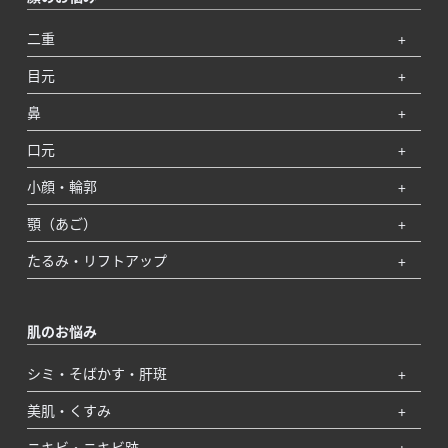
二重
目元
鼻
口元
小顔・輪郭
顎（あご）
たるみ・リフトアップ
肌のお悩み
シミ・そばかす・肝斑
美肌・くすみ
ニキビ・ニキビ跡