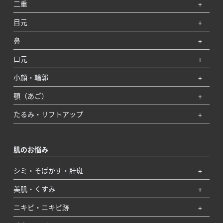
二重
目元
鼻
口元
小顔・輪郭
顎（あご）
たるみ・リフトアップ
肌のお悩み
シミ・そばかす・肝斑
美肌・くすみ
ニキビ・ニキビ跡