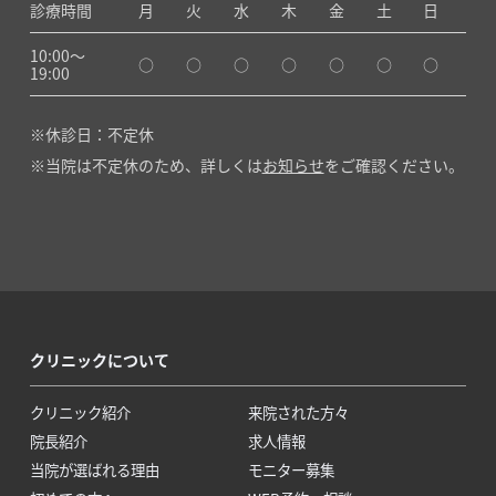
診療時間
月
火
水
木
金
土
日
10:00〜
○
○
○
○
○
○
○
19:00
休診日：不定休
当院は不定休のため、詳しくは
お知らせ
をご確認ください。
クリニックについて
クリニック紹介
来院された方々
院長紹介
求人情報
当院が選ばれる理由
モニター募集