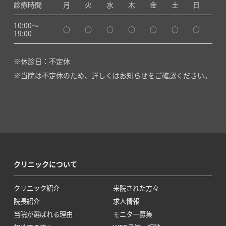
診療時間
月
火
水
木
金
土
日
10:00〜
○
○
○
○
○
○
○
19:00
休診日：不定休
当院は不定休のため、詳しくは
お知らせ
をご確認ください。
クリニックについて
クリニック紹介
来院された方々
院長紹介
求人情報
当院が選ばれる理由
モニター募集