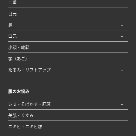
二重
目元
鼻
口元
小顔・輪郭
顎（あご）
たるみ・リフトアップ
肌のお悩み
シミ・そばかす・肝斑
美肌・くすみ
ニキビ・ニキビ跡