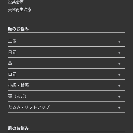
投薬治療
美容再生治療
顔のお悩み
二重
目元
鼻
口元
小顔・輪郭
顎（あご）
たるみ・リフトアップ
肌のお悩み