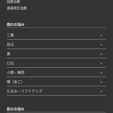
投薬治療
美容再生治療
顔のお悩み
二重
目元
鼻
口元
小顔・輪郭
顎（あご）
たるみ・リフトアップ
肌のお悩み