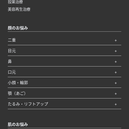
投薬治療
美容再生治療
顔のお悩み
二重
目元
鼻
口元
小顔・輪郭
顎（あご）
たるみ・リフトアップ
肌のお悩み