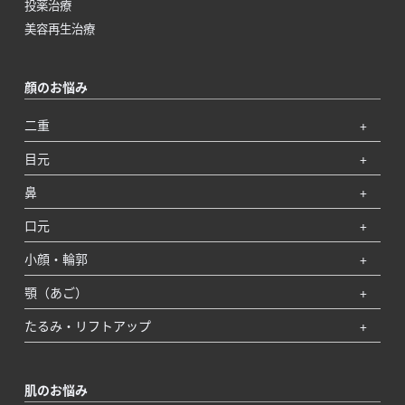
投薬治療
美容再生治療
顔のお悩み
二重
目元
鼻
口元
小顔・輪郭
顎（あご）
たるみ・リフトアップ
肌のお悩み