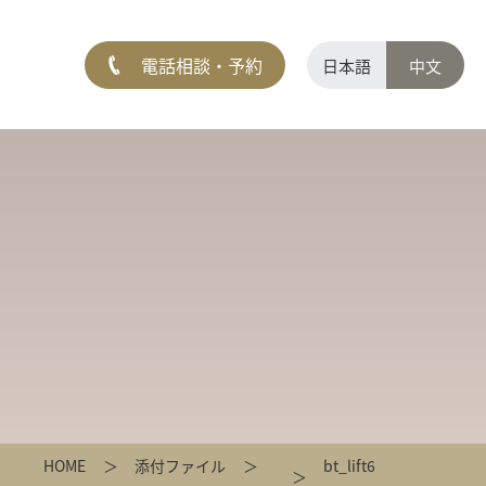
電話相談・予約
日本語
中文
HOME
添付ファイル
bt_lift6