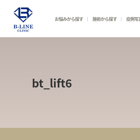
お悩みから探す
施術から探す
症例写
bt_lift6