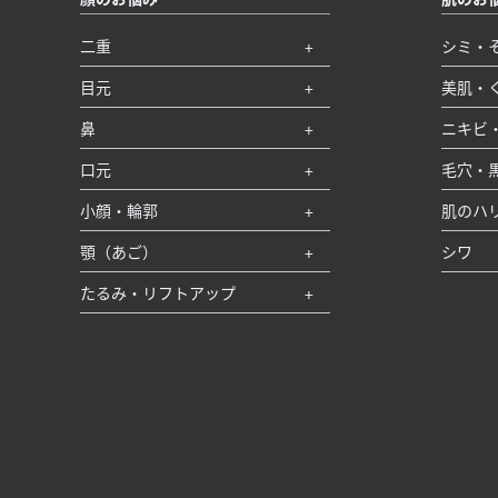
二重
シミ・
目元
美肌・
鼻
ニキビ
口元
毛穴・
小顔・輪郭
肌のハ
顎（あご）
シワ
たるみ・リフトアップ