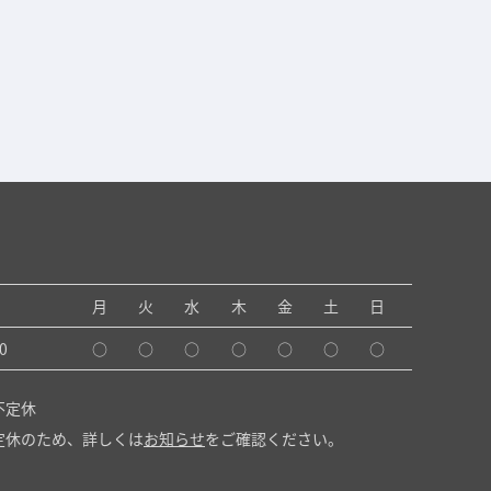
月
火
水
木
金
土
日
0
○
○
○
○
○
○
○
不定休
定休のため、詳しくは
お知らせ
をご確認ください。