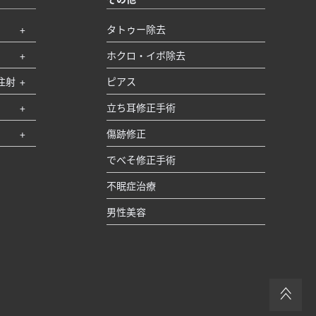
タトゥー除去
ホクロ・イボ除去
注射
ピアス
立ち耳修正手術
傷跡修正
でべそ修正手術
不眠症治療
男性美容
＞＞