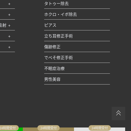
タトゥー除去
ホクロ・イボ除去
注射
ピアス
立ち耳修正手術
傷跡修正
でべそ修正手術
不眠症治療
男性美容
＞＞
24時間受付
24時間受付
24時間受付