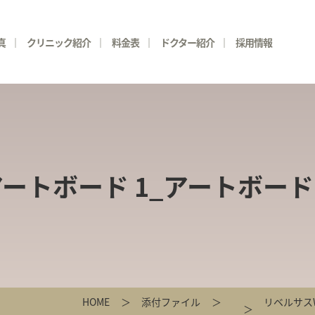
真
クリニック紹介
料金表
ドクター紹介
採用情報
ートボード 1_アートボード 
HOME
添付ファイル
リベルサスW