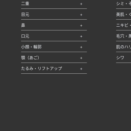
二重
シミ・
目元
美肌・
鼻
ニキビ
口元
毛穴・
小顔・輪郭
肌のハ
顎（あご）
シワ
たるみ・リフトアップ