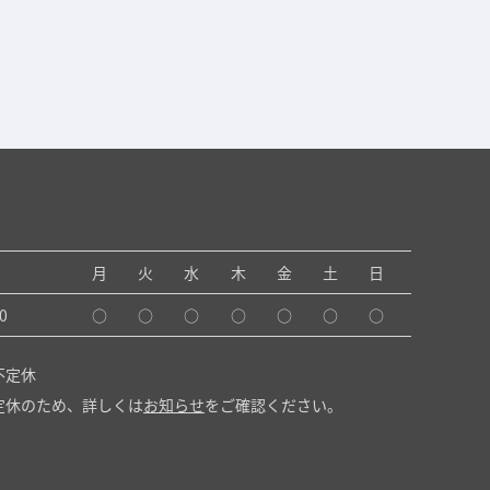
月
火
水
木
金
土
日
0
○
○
○
○
○
○
○
不定休
定休のため、詳しくは
お知らせ
をご確認ください。